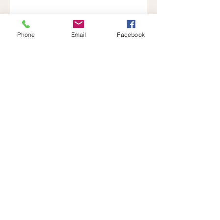
Phone
Email
Facebook
Révéler Sa Lumière
Ouvrir sa Conscience
Recevoir la Lumière de l'Âme
Et Rayonner !
ME CONTACTER
CGUV
Mentions légales
Politique de confidentialité
© 2020 par Marie-Laure Avenier. Avec
Wix.com
© Logo par Cécilia Leroux -
www.cecilialeroux.com
Créé par Florence
Acknin.
florenceacknin@hotmail.com