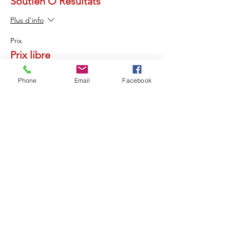
Soutien Ô Résultats
Plus d'info
Prix
Prix libre
Phone
Email
Facebook
Partager cet événement
Retou
r
Révéler Sa Lumière
Ouvrir sa Conscience
Recevoir la Lumière de l'Âme