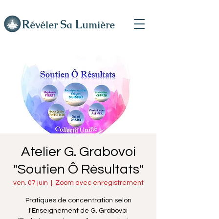
R
L
S
évéler
a
umière
Atelier G. Grabovoi
"Soutien Ô Résultats"
ven. 07 juin
  |  
Zoom avec enregistrement
Pratiques de concentration selon
l'Enseignement de G. Grabovoi