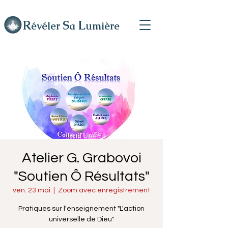
R
L
S
évéler
a
umière
Atelier G. Grabovoi
"Soutien Ô Résultats"
ven. 23 mai
  |  
Zoom avec enregistrement
Pratiques sur l'enseignement "L'action
universelle de Dieu"