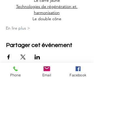
Le carré jaune
Technologies de régénération et 
harmonisation
Le double cône
En lire plus >
Partager cet événement
Phone
Email
Facebook
Retou
r
Révéler Sa Lumière
Ouvrir sa Conscience
Recevoir la Lumière de l'Âme
Et Rayonner !