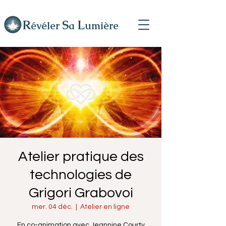
R
L
S
évéler
a
umière
Atelier pratique des
technologies de
Grigori Grabovoi
mer. 04 déc.
  |  
Atelier en ligne
En co-animation avec Jeannine Courty