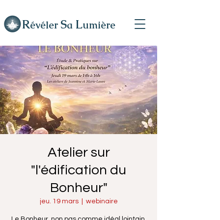
R
L
S
évéler
a
umière
Atelier sur
"l'édification du
Bonheur"
jeu. 19 mars
  |  
webinaire
Le Bonheur, non pas comme idéal lointain,