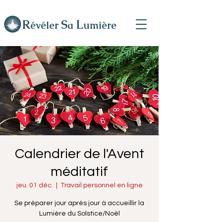
R
L
S
évéler
a
umière
Calendrier de l'Avent
méditatif
jeu. 01 déc.
  |  
Travail personnel en ligne
Se préparer jour après jour à accueillir la
Lumière du Solstice/Noël