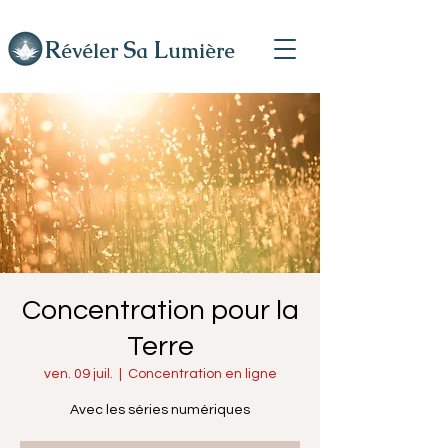
R
L
S
évéler
a
umière
Concentration pour la
Terre
ven. 09 juil.
  |  
Concentration en ligne
Avec les séries numériques