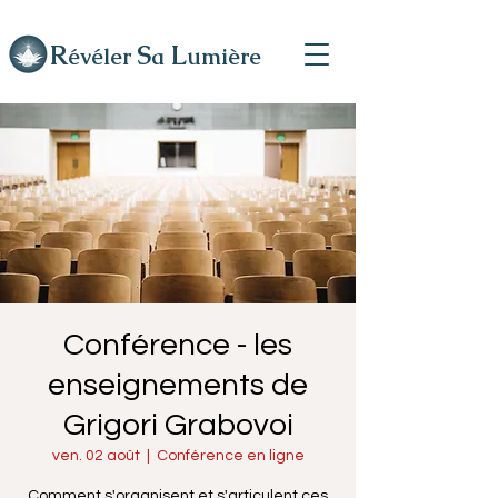
R
L
S
évéler
a
umière
Conférence - les
enseignements de
Grigori Grabovoi
ven. 02 août
  |  
Conférence en ligne
Comment s'organisent et s'articulent ces