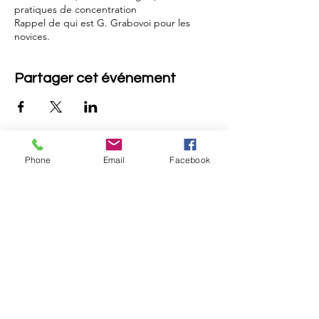
pratiques de concentration
Rappel de qui est G. Grabovoi pour les
novices.
Partager cet événement
Retou
Phone
Email
Facebook
r
Révéler Sa Lumière
Ouvrir sa Conscience
Recevoir la Lumière de l'Âme
Et Rayonner !
ME CONTACTER