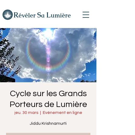
R
L
S
évéler
a
umière
Cycle sur les Grands
Porteurs de Lumière
jeu. 30 mars
  |  
Evénement en ligne
Jiddu Krishnamurti