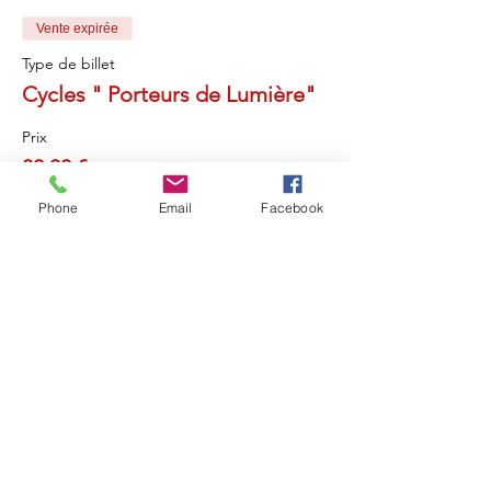
Vente expirée
Type de billet
Cycles " Porteurs de Lumière"
Prix
30,00 €
Phone
Email
Facebook
Partager cet événement
Retou
r
Révéler Sa Lumière