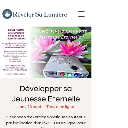
R
L
S
évéler
a
umière
Développer sa
Jeunesse Eternelle
sam. 13 sept.
  |  
Travail en ligne
5 séances d'exercices pratiques soutenus
par l'utilisation d'un PRK-1UM en ligne, pour