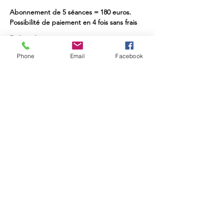
Abonnement de 5 séances = 180 euros. 
Possibilité de paiement en 4 fois sans frais
En lire plus >
Phone
Email
Facebook
Partager cet événement
Retou
r
Révéler Sa Lumière
Ouvrir sa Conscience
Recevoir la Lumière de l'Âme
Et Rayonner !