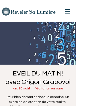
R
L
S
évéler
a
umière
EVEIL DU MATIN!
avec Grigori Grabovoi
lun. 28 août
  |  
Méditation en ligne
Pour bien démarrer chaque semaine, un
exercice de création de votre réalité :