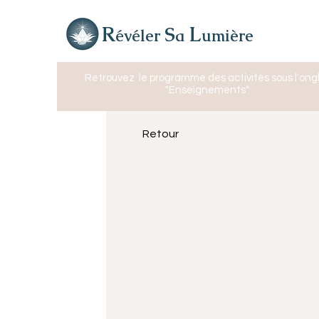
R
L
S
évéler
a
umière
Retrouvez
le programme des activités sous l'ong
"Enseignements"
Retour