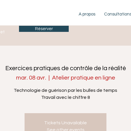
A propos
Consultation
Réserver
let
Exercices pratiques de contrôle de la réalité
mar. 08 avr.
  |  
Atelier pratique en ligne
Technologie de guérison par les bulles de temps
Travail avec le chiffre 8
Tickets Unavailable
See other events