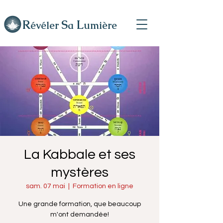
R
L
S
évéler
a
umière
La Kabbale et ses
mystères
sam. 07 mai
  |  
Formation en ligne
Une grande formation, que beaucoup
m'ont demandée!