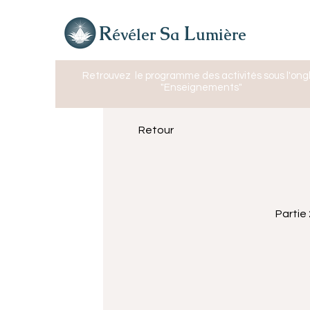
R
L
S
évéler
a
umière
Retrouvez
le programme des activités sous l'ong
"Enseignements"
Retour
Partie 