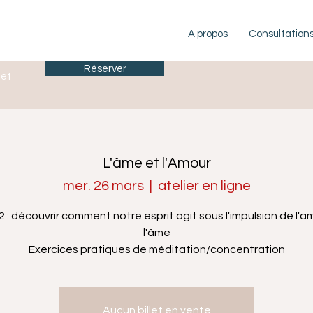
A propos
Consultation
Réserver
let
L'âme et l'Amour
mer. 26 mars
  |  
atelier en ligne
2 : découvrir comment notre esprit agit sous l'impulsion de l'
l'âme
Exercices pratiques de méditation/concentration
Aucun billet en vente