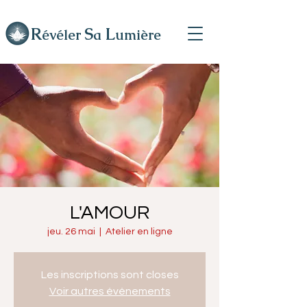
R
L
S
évéler
a
umière
L'AMOUR
jeu. 26 mai
  |  
Atelier en ligne
Les inscriptions sont closes
Voir autres événements