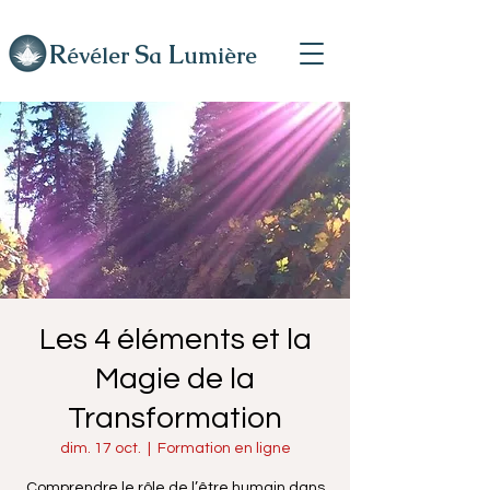
R
L
S
évéler
a
umière
Les 4 éléments et la
Magie de la
Transformation
dim. 17 oct.
  |  
Formation en ligne
Comprendre le rôle de l’être humain dans