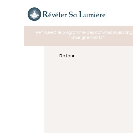
R
L
S
évéler
a
umière
Retrouvez
le programme des activités sous l'ong
"Enseignements"
Retour