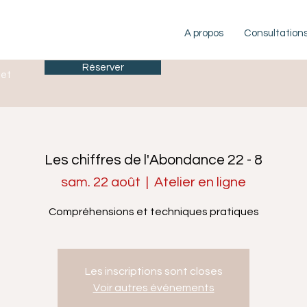
A propos
Consultation
Réserver
let
Les chiffres de l'Abondance 22 - 8
sam. 22 août
  |  
Atelier en ligne
Compréhensions et techniques pratiques
Les inscriptions sont closes
Voir autres événements