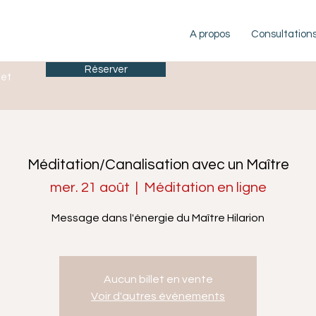
A propos
Consultation
Réserver
let
Méditation/Canalisation avec un Maître
mer. 21 août
  |  
Méditation en ligne
Message dans l'énergie du Maître Hilarion
Aucun billet en vente
Voir d'autres événements