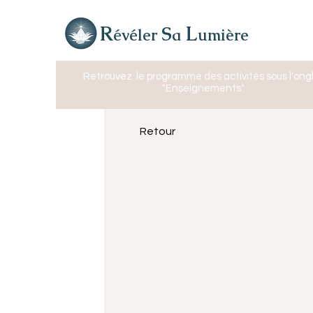
R
L
S
évéler
a
umière
Retrouvez
le programme des activités sous l'ong
"Enseignements"
Retour