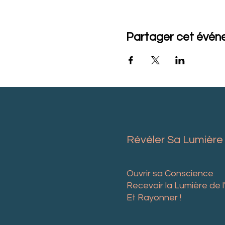
Partager cet évé
Révéler Sa Lumière
Ouvrir sa Conscience
Recevoir la Lumière de
Et Rayonner !