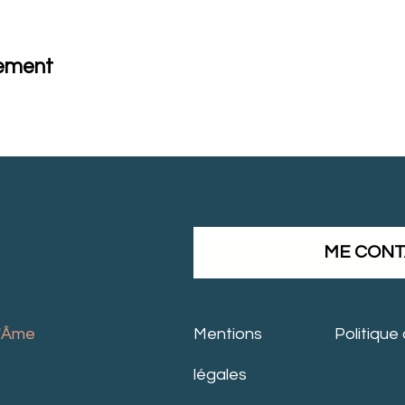
nement
ME CON
 l'Âme
Mentions
Politique
légales