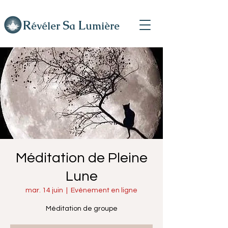
R
L
S
évéler
a
umière
Méditation de Pleine
Lune
mar. 14 juin
  |  
Evénement en ligne
Méditation de groupe