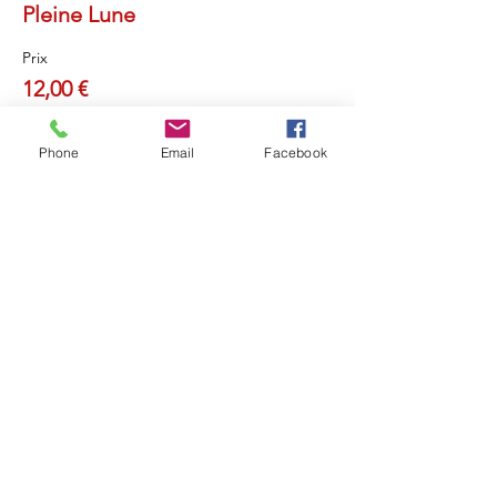
Pleine Lune
Prix
12,00 €
Phone
Email
Facebook
Partager cet événement
Retou
r
Révéler Sa Lumière
Ouvrir sa Conscience
Recevoir la Lumière de l'Âme
Et Rayonner !