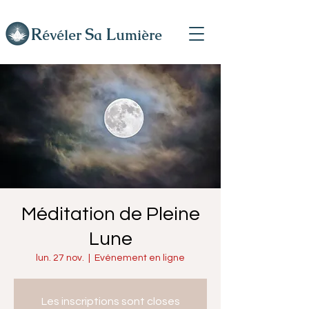
R
L
S
évéler
a
umière
Méditation de Pleine
Lune
lun. 27 nov.
  |  
Evénement en ligne
Les inscriptions sont closes