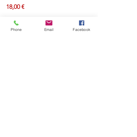
18,00 €
Phone
Email
Facebook
Partager cet événement
Retou
r
Révéler Sa Lumière
Ouvrir sa Conscience
Recevoir la Lumière de l'Âme
Et Rayonner !
ME CONTACTER