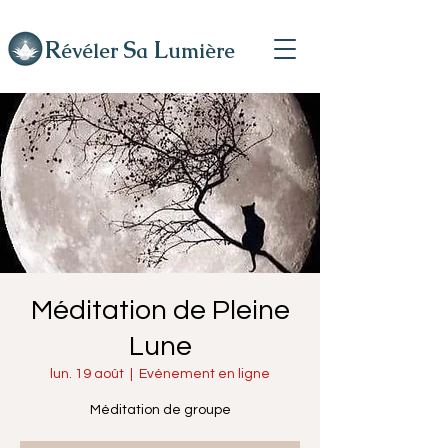
R
L
S
évéler
a
umière
Méditation de Pleine
Lune
lun. 19 août
  |  
Evénement en ligne
Méditation de groupe