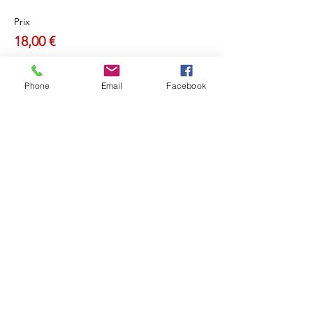
Prix
18,00 €
Phone
Email
Facebook
Partager cet événement
Retou
r
Révéler Sa Lumière
Ouvrir sa Conscience
Recevoir la Lumière de l'Âme
Et Rayonner !