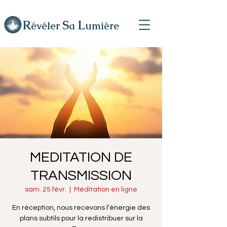
R
L
S
évéler
a
umière
MEDITATION DE
TRANSMISSION
sam. 25 févr.
  |  
Méditation en ligne
En réception, nous recevons l’énergie des
plans subtils pour la redistribuer sur la