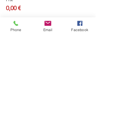
0,00 €
Phone
Email
Facebook
Partager cet événement
Retou
r
Révéler Sa Lumière
Ouvrir sa Conscience
Recevoir la Lumière de l'Âme
Et Rayonner !
ME CONTACTER