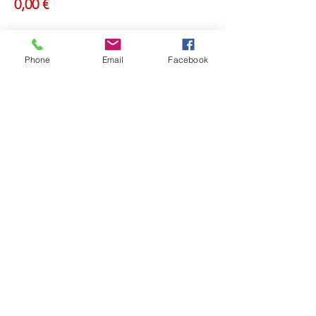
0,00 €
Phone
Email
Facebook
Partager cet événement
Retou
r
Révéler Sa Lumière
Ouvrir sa Conscience
Recevoir la Lumière de l'Âme
Et Rayonner !
ME CONTACTER