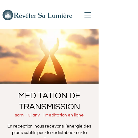
R
L
S
évéler
a
umière
MEDITATION DE
TRANSMISSION
sam. 13 janv.
  |  
Méditation en ligne
En réception, nous recevons l’énergie des
plans subtils pour la redistribuer sur la