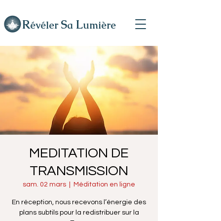
R
L
S
évéler
a
umière
MEDITATION DE
TRANSMISSION
sam. 02 mars
  |  
Méditation en ligne
En réception, nous recevons l’énergie des
plans subtils pour la redistribuer sur la