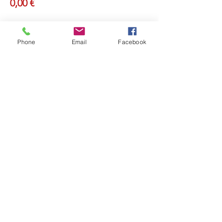
0,00 €
Phone
Email
Facebook
Partager cet événement
Retou
r
Révéler Sa Lumière
Ouvrir sa Conscience
Recevoir la Lumière de l'Âme
Et Rayonner !
ME CONTACTER