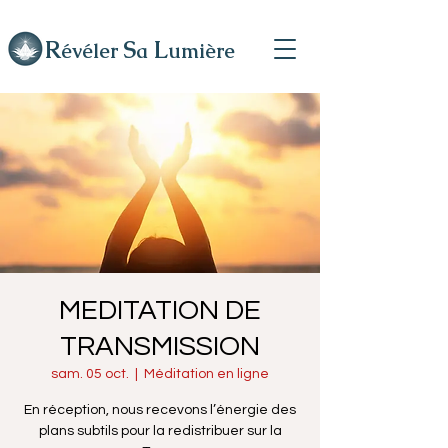
R
L
S
évéler
a
umière
MEDITATION DE
TRANSMISSION
sam. 05 oct.
  |  
Méditation en ligne
En réception, nous recevons l’énergie des
plans subtils pour la redistribuer sur la