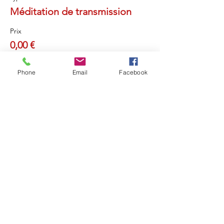
Méditation de transmission
Prix
0,00 €
Phone
Email
Facebook
Partager cet événement
Retou
r
Révéler Sa Lumière
Ouvrir sa Conscience
Recevoir la Lumière de l'Âme
Et Rayonner !