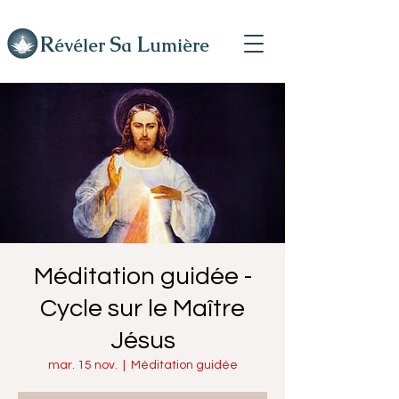
R
L
S
évéler
a
umière
Méditation guidée -
Cycle sur le Maître
Jésus
mar. 15 nov.
  |  
Méditation guidée