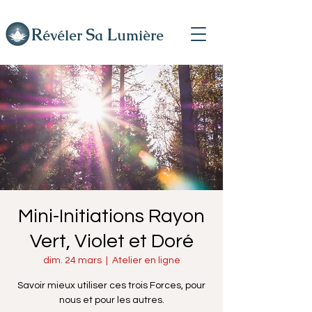
R
L
S
évéler
a
umière
Mini-Initiations Rayon
Vert, Violet et Doré
dim. 24 mars
  |  
Atelier en ligne
Savoir mieux utiliser ces trois Forces, pour
nous et pour les autres.