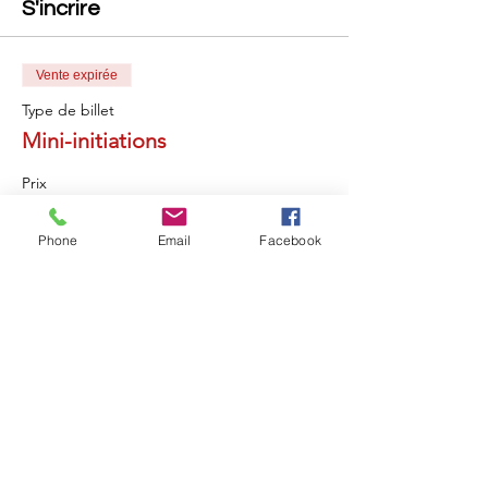
S'incrire
Vente expirée
Type de billet
Mini-initiations
Prix
35,00 €
Phone
Email
Facebook
Partager cet événement
Retou
r