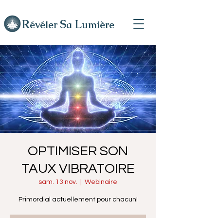
R
L
S
évéler
a
umière
OPTIMISER SON
TAUX VIBRATOIRE
sam. 13 nov.
  |  
Webinaire
Primordial actuellement pour chacun!