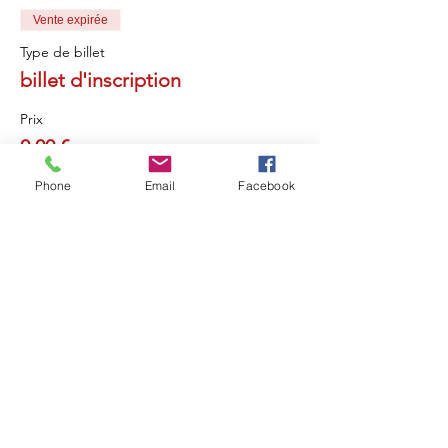
Vente expirée
Type de billet
billet d'inscription
Prix
0,00 €
Phone
Email
Facebook
Partager cet événement
Retou
r
Révéler Sa Lumière