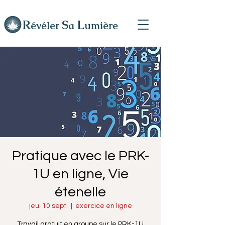
R
L
S
évéler
a
umière
Pratique avec le PRK-
1U en ligne, Vie
étenelle
jeu. 10 sept.
  |  
exercice en ligne
Travail gratuit en groupe sur le PRK-1U