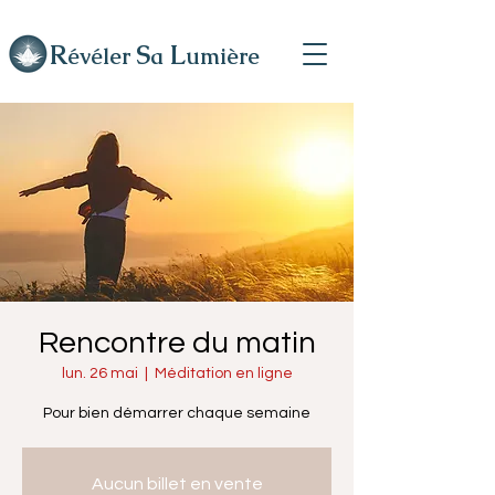
R
L
S
évéler
a
umière
Rencontre du matin
lun. 26 mai
  |  
Méditation en ligne
Pour bien démarrer chaque semaine
Aucun billet en vente