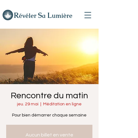
R
L
S
évéler
a
umière
Rencontre du matin
jeu. 29 mai
  |  
Méditation en ligne
Pour bien démarrer chaque semaine
Aucun billet en vente