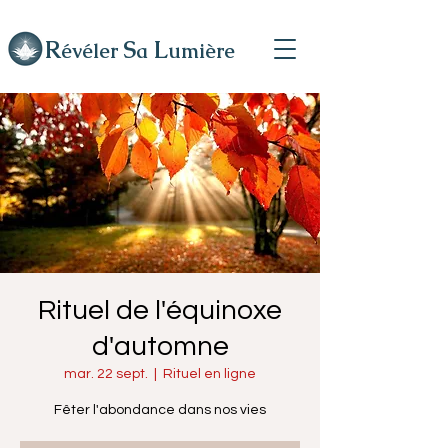
R
L
S
évéler
a
umière
Rituel de l'équinoxe
d'automne
mar. 22 sept.
  |  
Rituel en ligne
Fêter l'abondance dans nos vies