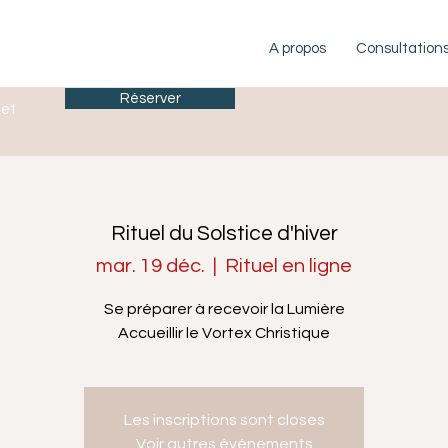
A propos
Consultation
Réserver
let
Rituel du Solstice d'hiver
mar. 19 déc.
  |  
Rituel en ligne
Se préparer à recevoir la Lumière
Accueillir le Vortex Christique
Les inscriptions sont closes
Voir autres événements