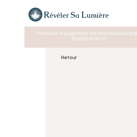
R
L
S
évéler
a
umière
Retrouvez
le programme des activités sous l'ong
"Enseignements"
Retour