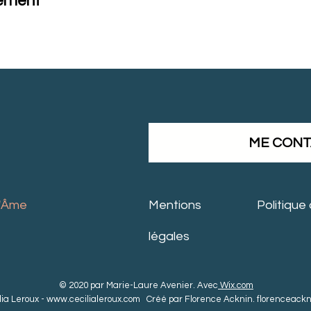
nement
ME CON
 l'Âme
Mentions
Politique
légales
© 2020 par Marie-Laure Avenier. Avec
Wix.com
lia Leroux -
www.cecilialeroux.com
Créé par Florence Acknin.
florenceack