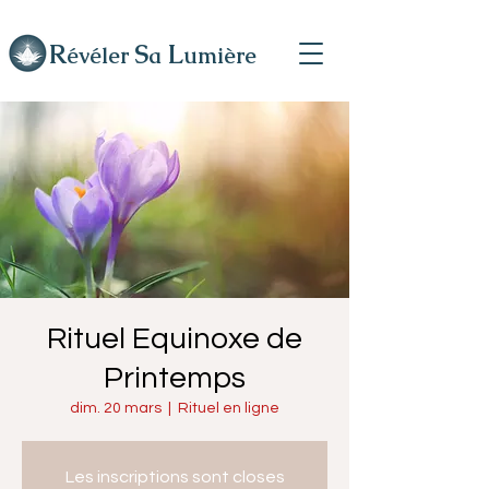
R
L
S
évéler
a
umière
Rituel Equinoxe de
Printemps
dim. 20 mars
  |  
Rituel en ligne
Les inscriptions sont closes