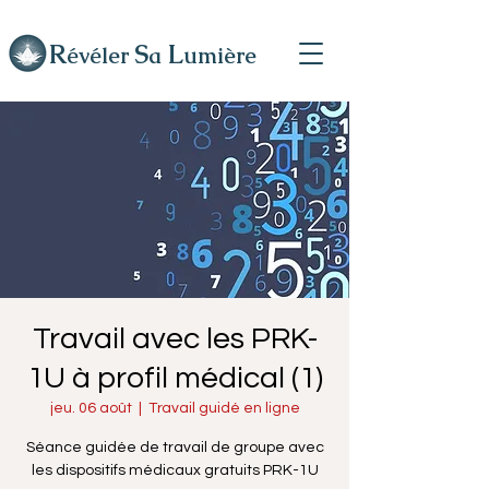
R
L
S
évéler
a
umière
Travail avec les PRK-
1U à profil médical (1)
jeu. 06 août
  |  
Travail guidé en ligne
Séance guidée de travail de groupe avec
les dispositifs médicaux gratuits PRK-1U