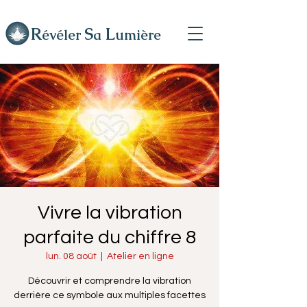
R
L
S
évéler
a
umière
Vivre la vibration
parfaite du chiffre 8
lun. 08 août
  |  
Atelier en ligne
Découvrir et comprendre la vibration
derrière ce symbole aux multiples facettes